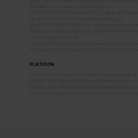
STARTSEITE / PORTFOLIO / „Geschäftsleute, die ei
© ljubaphoto / www.istockphoto.com
STARTSEITE / UNTERNEHMEN / „Gruppe von Geschäf
sprechen“ © pixelfit / www.istockphoto.com
STARTSEITE / REFERENZEN / „Gruppe von Geschäft
Pläne auf einem Treffen im Büro sprechen.“ © sky
www.istockphoto.com
STARTSEITE / LEISTUNGEN / „Geschäftsleute im K
Kollegen, die vorbeigehen“ © AzmanL / www.isto
FLATICON
Telefon – Icon made by Creaticca Creative Agency
E-Mail – Icon made by iconixar from www.flaticon
Suche – Icon made by Freepik from www.flaticon.
Nach oben – Icon made by Freepik from www.flati