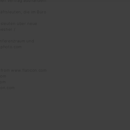
nen Vertrag aushandeln“
tsleuten, die im Büro
sleuten über neue
nesher /
onferenzraum und
ckphoto.com
 from www.flaticon.com
.com
com
con.com