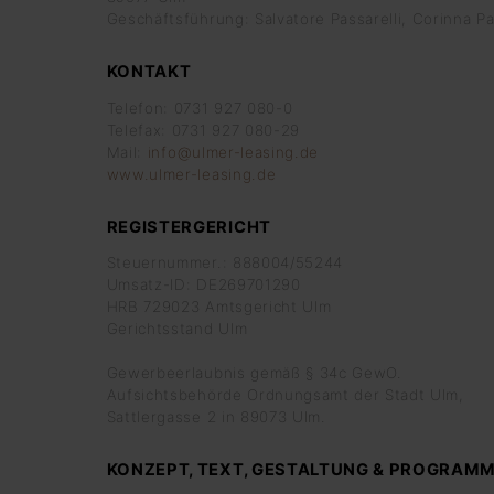
Geschäftsführung: Salvatore Passarelli, Corinna Pa
KONTAKT
Telefon: 0731 927 080-0
Telefax: 0731 927 080-29
Mail:
info@ulmer-leasing.de
www.ulmer-leasing.de
REGISTERGERICHT
Steuernummer.: 888004/55244
Umsatz-ID: DE269701290
HRB 729023 Amtsgericht Ulm
Gerichtsstand Ulm
Gewerbeerlaubnis gemäß § 34c GewO.
Aufsichtsbehörde Ordnungsamt der Stadt Ulm,
Sattlergasse 2 in 89073 Ulm.
KONZEPT, TEXT, GESTALTUNG & PROGRAM