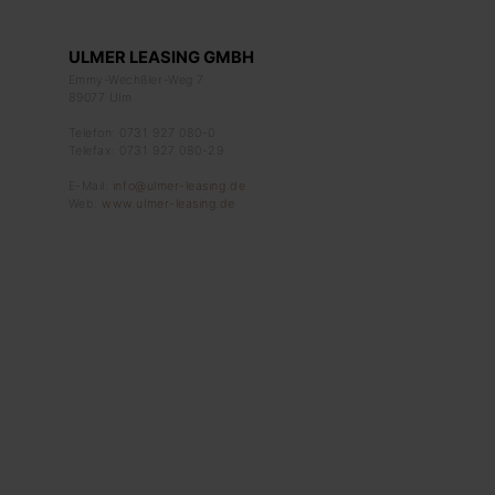
ULMER LEASING GMBH
Emmy-Wechßler-Weg 7
89077 Ulm
Telefon: 0731 927 080-0
Telefax: 0731 927 080-29
E-Mail:
info@ulmer-leasing.de
Web:
www.ulmer-leasing.de