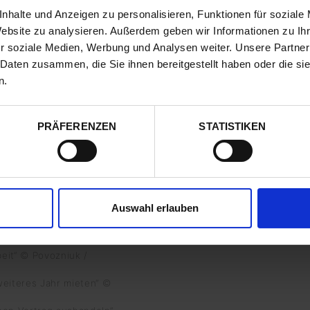
nhalte und Anzeigen zu personalisieren, Funktionen für soziale
g on laptop keyboard,
Website zu analysieren. Außerdem geben wir Informationen zu I
eautiful website,
r soziale Medien, Werbung und Analysen weiter. Unsere Partner
audiLab /
 Daten zusammen, die Sie ihnen bereitgestellt haben oder die s
business conference
n.
rstock.de
kt /
PRÄFERENZEN
STATISTIKEN
 sich bitte hier!“ ©
r mit Stift auf Papier
Auswahl erlauben
to.com
aus“ © Vasyl Dolmatov
eit“ © Povozniuk /
eiteres Jahr mieten“ ©