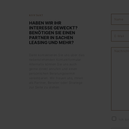
KONTAKT
HABEN WIR IHR
INTERESSE GEWECKT?
BENÖTIGEN SIE EINEN
PARTNER IN SACHEN
LEASING UND MEHR?
Dann kontaktieren Sie uns über das
nebenstehenden Kontaktformular.
Alternativ können Sie uns auch
gerne direkt anrufen und einen
persönlichen Beratungstermin
vereinbaren. Wir freuen uns, Ihnen
als Partner, Berater oder Stratege
zur Seite zu stehen.
Ich bi