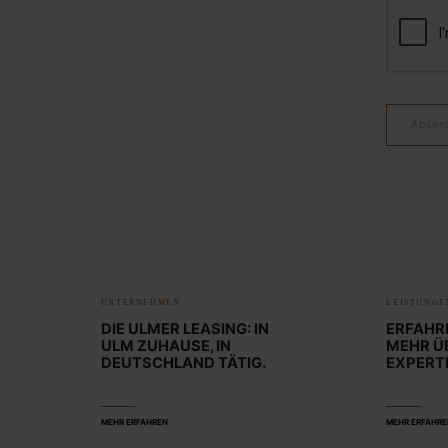
Absen
UNTERNEHMEN
LEISTUNGE
DIE ULMER LEASING: IN
ERFAHR
ULM ZUHAUSE, IN
MEHR Ü
DEUTSCHLAND TÄTIG.
EXPERTI
MEHR ERFAHREN
MEHR ERFAHR