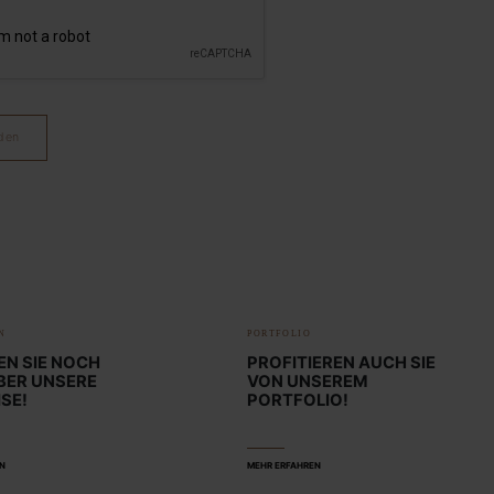
den
N
PORTFOLIO
EN SIE NOCH
PROFITIEREN AUCH SIE
BER UNSERE
VON UNSEREM
SE!
PORTFOLIO!
EN
MEHR ERFAHREN