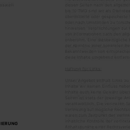
ssarelli
diesen Seiten nach den allgeme
bis 10 TMG sind wir als Dienstea
übermittelte oder gespeicherte
oder nach Umständen zu forschen
hinweisen. Verpflichtungen zur
von Informationen nach den all
unberührt. Eine diesbezügliche 
der Kenntnis einer konkreten Re
Bekanntwerden von entspreche
diese Inhalte umgehend entfern
Haftung für Links:
Unser Angebot enthält Links zu 
Inhalte wir keinen Einfluss hab
Inhalte auch keine Gewähr übern
Seiten ist stets der jeweilige A
verantwortlich. Die verlinkten 
Verlinkung auf mögliche Rechtsv
waren zum Zeitpunkt der Verlin
inhaltliche Kontrolle der verlin
MIERUNG
Anhaltspunkte einer Rechtsverl