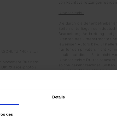
von Rechtsverletzungen werden 
Urheberrecht:
Die durch die Seitenbetreiber e
Seiten unterliegen dem deutsche
Bearbeitung, Verbreitung und j
Grenzen des Urheberrechtes bed
jeweiligen Autors bzw. Erstelle
nur für den privaten, nicht kom
NSCHUTZ / 404 / „Ulm
Inhalte auf dieser Seite nicht v
Urheberrechte Dritter beachtet.
r Movement Business
solche gekennzeichnet. Sollten 
 UK“ © alice-photo /
Urheberrechtsverletzung aufmer
entsprechenden Hinweis. Bei B
© bikeriderlondon /
werden wir derartige Inhalte u
ROLLAND /
Details
shutterstock.de
ts“ © Maxim Blinkov /
ultimedia snc /
Cookies