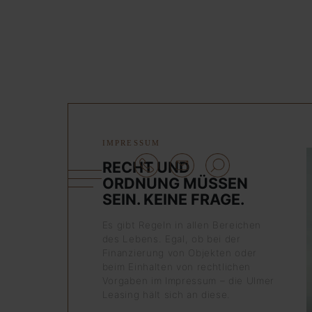
IMPRESSUM
RECHT UND
ORDNUNG MÜSSEN
SEIN. KEINE FRAGE.
Es gibt Regeln in allen Bereichen
des Lebens. Egal, ob bei der
Finanzierung von Objekten oder
beim Einhalten von rechtlichen
Vorgaben im Impressum – die Ulmer
Leasing hält sich an diese.