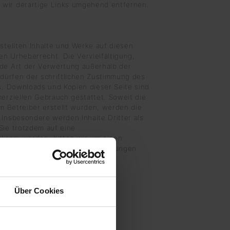
wir derartige Links umgehend entfernen.
rstellten Inhalte und Werke auf diesen
n Urheberrecht. Die Vervielfältigung,
ede Art der Verwertung außerhalb der
ürfen der schriftlichen Zustimmung des
rs. Downloads und Kopien dieser Seite sind
merziellen Gebrauch gestattet. Soweit die
om Betreiber erstellt wurden, werden die
 Insbesondere werden Inhalte Dritter als
Sie trotzdem auf eine
ksam werden, bitten wir um einen
ekanntwerden von Rechtsverletzungen
mgehend entfernen.
Über Cookies