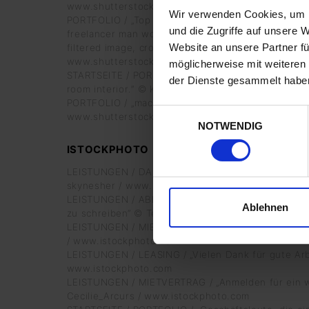
www.shutterstock.de
Wir verwenden Cookies, um I
PORTFOLIO / „Top view shot with male hands typin
und die Zugriffe auf unsere 
freelancer man working with digital computer on b
Website an unsere Partner fü
filtered image, cross process, flare sun light“ © G
www.shutterstock.de
möglicherweise mit weiteren
STARTSEITE / PORTFOLIO / LEISTUNGEN / „Empty 
der Dienste gesammelt habe
room interior.“ © Kristina Postnikova / www.shutte
PORTFOLIO / „machines at the gym room“ © harper 
Einwilligungsauswahl
www.shutterstock.de
NOTWENDIG
ISTOCKPHOTO
LEISTUNGEN / DARLEHEN / PORTFOLIO / „Melden Sie
skynesher / www.istockphoto.com
LEISTUNGEN / ABFINANZIERUNG / „Mann, die Signatu
Ablehnen
zu schreiben“ © Tero Vesalainen / www.istockpho
LEISTUNGEN / MIETKAUF / „Paar Umzug in neues H
/ www.istockphoto.com
LEISTUNGEN / LEASING / „Vielen Dank für gute Arb
www.istockphoto.com
LEISTUNGEN / MIETVERTRAG / „Anmelden für ein w
Cecilie_Arcurs / www.istockphoto.com