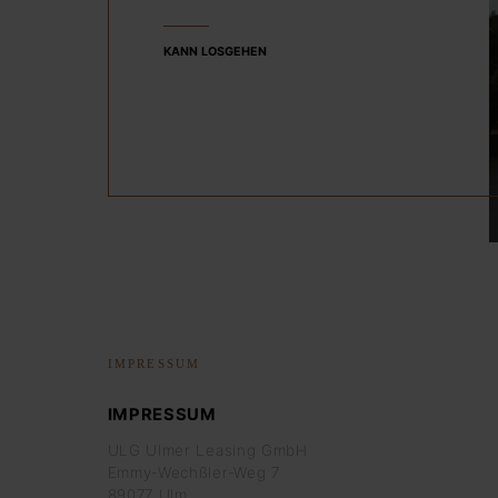
KANN LOSGEHEN
IMPRESSUM
IMPRESSUM
ULG Ulmer Leasing GmbH
Emmy-Wechßler-Weg 7
89077 Ulm